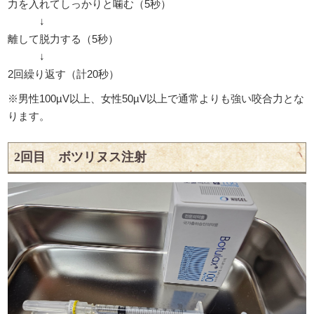
力を入れてしっかりと噛む（5秒）
↓
離して脱力する（5秒）
↓
2回繰り返す（計20秒）
※男性100µV以上、女性50µV以上で通常よりも強い咬合力とな
ります。
2回目 ボツリヌス注射