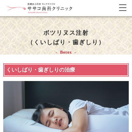
メ
ニ
ュ
ー
ボツリヌス注射
の
開
（くいしばり・歯ぎしり）
閉
Botox
くいしばり・歯ぎしりの治療