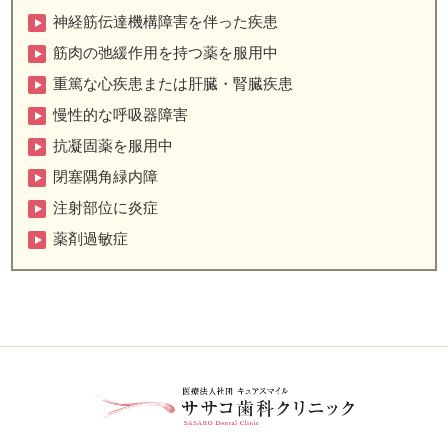
神経筋伝達機構障害を伴った疾患
筋肉の弛緩作用を持つ薬を服用中
重篤な心疾患または肝臓・腎臓疾患
慢性的な呼吸器障害
抗凝固薬を服用中
閉塞隅角緑内障
注射部位に炎症
薬剤過敏症