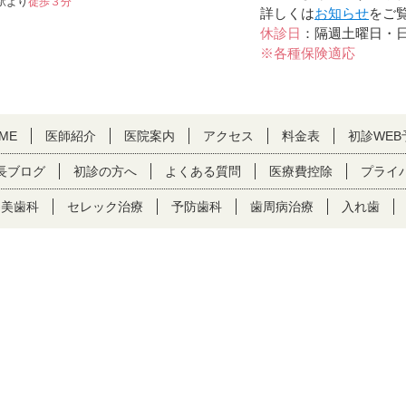
駅より
徒歩３分
詳しくは
お知らせ
をご
休診日
：隔週土曜日・
※各種保険適応
ME
医師紹介
医院案内
アクセス
料金表
初診WEB
長ブログ
初診の方へ
よくある質問
医療費控除
プライ
審美歯科
セレック治療
予防歯科
歯周病治療
入れ歯