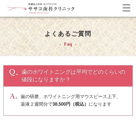
メ
ニ
ュ
ー
よくあるご質問
の
開
Faq
閉
歯のホワイトニングは平均でどのくらいの
値段になりますか？
歯の研磨、ホワイトニング用マウスピース上下、
薬液２週間分で
38,500円
（税込）
になります