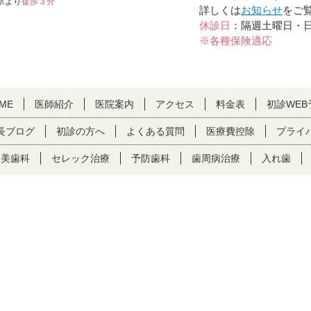
駅より
徒歩３分
詳しくは
お知らせ
をご
休診日
：隔週土曜日・
※各種保険適応
ME
医師紹介
医院案内
アクセス
料金表
初診WEB
長ブログ
初診の方へ
よくある質問
医療費控除
プライ
審美歯科
セレック治療
予防歯科
歯周病治療
入れ歯