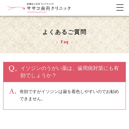
メ
ニ
ュ
ー
よくあるご質問
の
開
Faq
閉
イソジンのうがい薬は、歯周病対策にも有
効でしょうか？
有効ですがイソジンは歯を着色しやすいのでお勧め
できません。