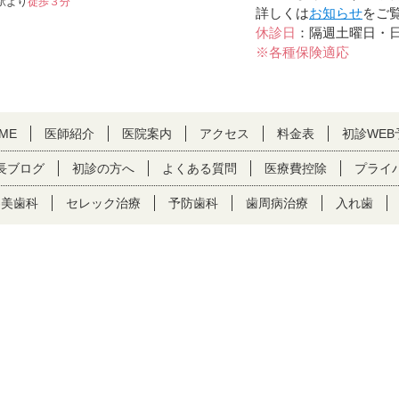
駅より
徒歩３分
詳しくは
お知らせ
をご
休診日
：隔週土曜日・
※各種保険適応
ME
医師紹介
医院案内
アクセス
料金表
初診WEB
長ブログ
初診の方へ
よくある質問
医療費控除
プライ
審美歯科
セレック治療
予防歯科
歯周病治療
入れ歯