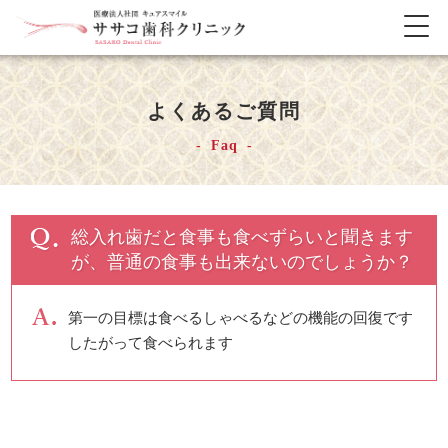
メ
ニ
ュ
ー
よくあるご質問
の
開
Faq
閉
総入れ歯だと食事も食べずらいと聞きます
が、普通の食事も出来ないのでしょうか？
第一の目標は食べるしゃべるなどの機能の回復です
したがって食べられます