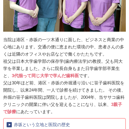
当院は港区・赤坂の一ツ木通りに面した、ビジネスと商業の中
心地にあります。交通の便に恵まれた環境の中、患者さんの多
くは近隣のオフィスやお店などで働くかたたちです。
祖父は日本大学歯学部の保存学(歯内療法学)の教授。父も同大
学を卒業しました。さらに院長自身もまた日学歯学部卒業生
と、
3代揃って同じ大学で学んだ歯科医
です。
父は30年ほど前、港区・赤坂の外堀通り沿いに笹子歯科医院を
開院し、以来24年間、一人で診察を続けてきました。 その後、
外堀の笹子歯科医院は閉院しましたが、2004年、当ササコ歯科
クリニックの開業に伴い父を迎えることになり、以来、
3親子
で診療
にあたっています。
赤坂という立地と医院の歴史