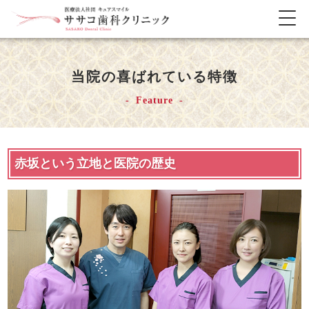
メ
ニ
ュ
ー
当院の喜ばれている特徴
の
開
Feature
閉
赤坂という立地と医院の歴史