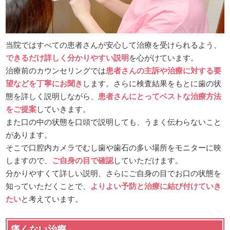
当院ではすべての患者さんが安心して治療を受けられるよう、
できるだけ詳しく分かりやすい説明
を心がけています。
治療前のカウンセリングでは
患者さんの主訴や治療に対する要
望などを丁寧にお聞き
します。さらに検査結果をもとに歯の状
態を詳しく説明しながら、
患者さんにとってベストな治療方法
をご提案
していきます。
また口の中の状態を口頭で説明しても、うまく伝わらないこと
があります。
そこで口腔内カメラでむし歯や歯石の多い場所をモニターに映
しますので、
ご自身の目で確認
していただけます。
分かりやすくて詳しい説明、さらにご自身の目でお口の状態を
知っていただくことで、
よりよい予防と治療に結び付けていき
たい
と考えています。
痛くない治療